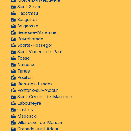
Morcenx-la-Nouvelle
Saint-Sever
Hagetmau
Sanguinet
Seignosse
Bénesse-Maremne
Peyrehorade
Soorts-Hossegor
Saint-Vincent-de-Paul
Tosse
Narrosse
Tartas
Pouillon
Rion-des-Landes
Pontonx-sur-l'Adour
Saint-Geours-de-Maremne
Labouheyre
Castets
Magescq
Villeneuve-de-Marsan
Grenade-sur-l'Adour