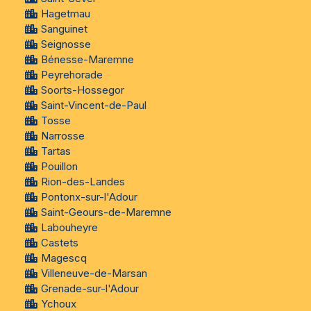
Hagetmau
Sanguinet
Seignosse
Bénesse-Maremne
Peyrehorade
Soorts-Hossegor
Saint-Vincent-de-Paul
Tosse
Narrosse
Tartas
Pouillon
Rion-des-Landes
Pontonx-sur-l'Adour
Saint-Geours-de-Maremne
Labouheyre
Castets
Magescq
Villeneuve-de-Marsan
Grenade-sur-l'Adour
Ychoux