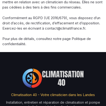
mettre en relation avec un climaticien du réseau. Elles ne sont
pas cédées à des tiers à des fins commerciales.
Conformément au RGPD (UE 2016/679), vous disposez d’un
droit d’accès, de rectification, d’effacement et d’opposition.
Exercez-les en écrivant à contact@climatifrance.fr.
Pour plus de détails, consultez notre page Politique de
confidentialité.
Climatisation 40 - Votre climaticien dans les Landes
Installation, entretien et réparation de climatisation et pompe