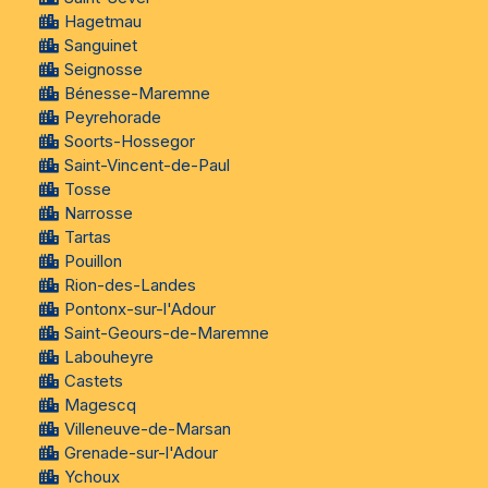
Hagetmau
Sanguinet
Seignosse
Bénesse-Maremne
Peyrehorade
Soorts-Hossegor
Saint-Vincent-de-Paul
Tosse
Narrosse
Tartas
Pouillon
Rion-des-Landes
Pontonx-sur-l'Adour
Saint-Geours-de-Maremne
Labouheyre
Castets
Magescq
Villeneuve-de-Marsan
Grenade-sur-l'Adour
Ychoux