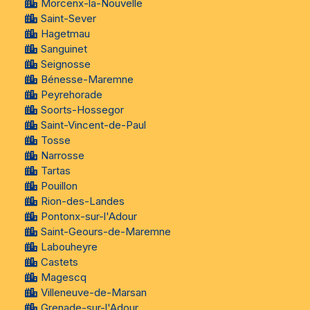
Morcenx-la-Nouvelle
Saint-Sever
Hagetmau
Sanguinet
Seignosse
Bénesse-Maremne
Peyrehorade
Soorts-Hossegor
Saint-Vincent-de-Paul
Tosse
Narrosse
Tartas
Pouillon
Rion-des-Landes
Pontonx-sur-l'Adour
Saint-Geours-de-Maremne
Labouheyre
Castets
Magescq
Villeneuve-de-Marsan
Grenade-sur-l'Adour