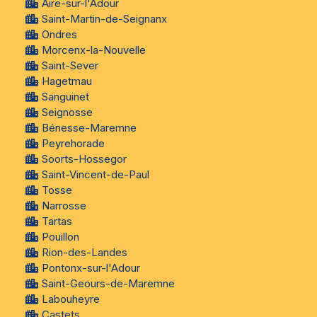
Aire-sur-l'Adour
Saint-Martin-de-Seignanx
Ondres
Morcenx-la-Nouvelle
Saint-Sever
Hagetmau
Sanguinet
Seignosse
Bénesse-Maremne
Peyrehorade
Soorts-Hossegor
Saint-Vincent-de-Paul
Tosse
Narrosse
Tartas
Pouillon
Rion-des-Landes
Pontonx-sur-l'Adour
Saint-Geours-de-Maremne
Labouheyre
Castets