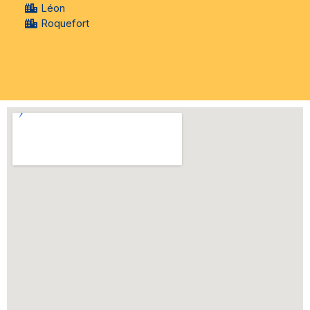
Léon
Roquefort