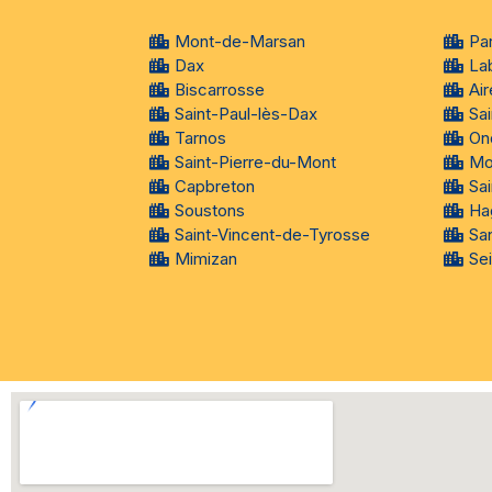
Mont-de-Marsan
Pa
Dax
La
Biscarrosse
Air
Saint-Paul-lès-Dax
Sa
Tarnos
On
Saint-Pierre-du-Mont
Mo
Capbreton
Sa
Soustons
Ha
Saint-Vincent-de-Tyrosse
Sa
Mimizan
Se