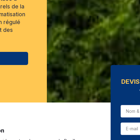
rels de la
matisation
n régulé
t des
DEVIS
on