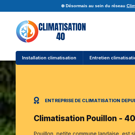
❄️ Désormais au sein du réseau
Clim
Installation climatisation
Entretien climatisat
ENTREPRISE DE CLIMATISATION DEPUI
Climatisation Pouillon - 
Pouillon, petite commune landaise, est s