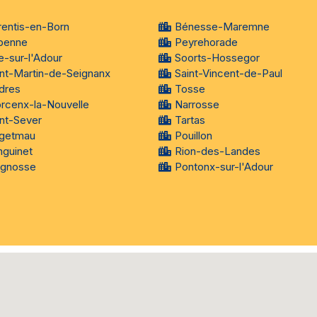
rentis-en-Born
Bénesse-Maremne
benne
Peyrehorade
e-sur-l'Adour
Soorts-Hossegor
int-Martin-de-Seignanx
Saint-Vincent-de-Paul
dres
Tosse
rcenx-la-Nouvelle
Narrosse
int-Sever
Tartas
getmau
Pouillon
nguinet
Rion-des-Landes
ignosse
Pontonx-sur-l'Adour