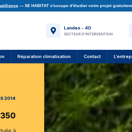
atifrance
— SE HABITAT s'occupe d'étudier votre projet gratuiteme
Landes - 40
SECTEUR D'INTERVENTION
ion
Réparation climatisation
Contact
L’entrep
S 2014
40350
ituée à