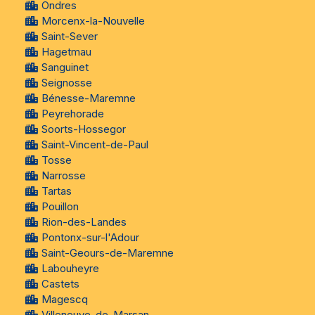
Ondres
Morcenx-la-Nouvelle
Saint-Sever
Hagetmau
Sanguinet
Seignosse
Bénesse-Maremne
Peyrehorade
Soorts-Hossegor
Saint-Vincent-de-Paul
Tosse
Narrosse
Tartas
Pouillon
Rion-des-Landes
Pontonx-sur-l'Adour
Saint-Geours-de-Maremne
Labouheyre
Castets
Magescq
Villeneuve-de-Marsan