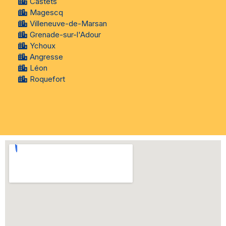
Castets
Magescq
Villeneuve-de-Marsan
Grenade-sur-l'Adour
Ychoux
Angresse
Léon
Roquefort