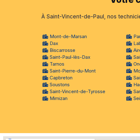
À Saint-Vincent-de-Paul, nos technicie
Mont-de-Marsan
Pa
Dax
La
Biscarrosse
Air
Saint-Paul-lès-Dax
Sa
Tarnos
On
Saint-Pierre-du-Mont
Mo
Capbreton
Sa
Soustons
Ha
Saint-Vincent-de-Tyrosse
Sa
Mimizan
Se