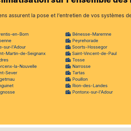
ns assurent la pose et l’entretien de vos systèmes de
rentis-en-Born
Bénesse-Maremne
benne
Peyrehorade
e-sur-l'Adour
Soorts-Hossegor
int-Martin-de-Seignanx
Saint-Vincent-de-Paul
dres
Tosse
rcenx-la-Nouvelle
Narrosse
int-Sever
Tartas
getmau
Pouillon
nguinet
Rion-des-Landes
ignosse
Pontonx-sur-l'Adour