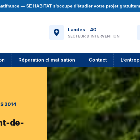
atifrance
— SE HABITAT s'occupe d'étudier votre projet gratuiteme
Landes - 40
SECTEUR D'INTERVENTION
ion
Réparation climatisation
Contact
L’entrep
S 2014
nt-de-