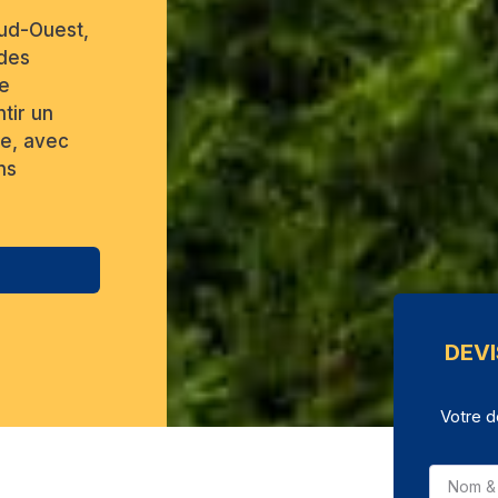
Sud-Ouest,
 des
e
tir un
ée, avec
ns
DEVI
Votre d