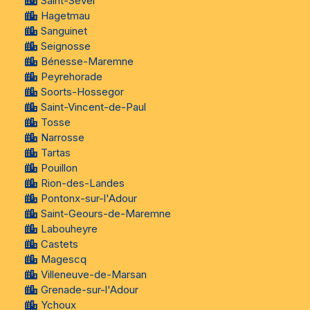
Saint-Sever
Hagetmau
Sanguinet
Seignosse
Bénesse-Maremne
Peyrehorade
Soorts-Hossegor
Saint-Vincent-de-Paul
Tosse
Narrosse
Tartas
Pouillon
Rion-des-Landes
Pontonx-sur-l'Adour
Saint-Geours-de-Maremne
Labouheyre
Castets
Magescq
Villeneuve-de-Marsan
Grenade-sur-l'Adour
Ychoux